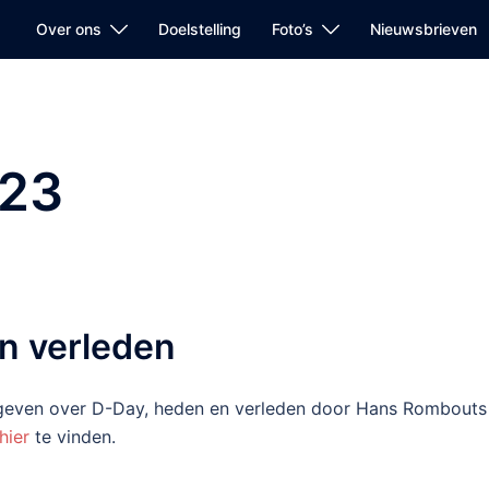
Over ons
Doelstelling
Foto’s
Nieuwsbrieven
023
n verleden
geven over D-Day, heden en verleden door Hans Rombouts
hier
te vinden.