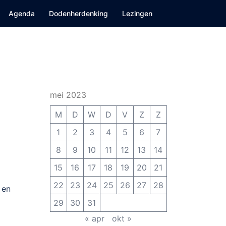
Agenda
Dodenherdenking
Lezingen
mei 2023
M
D
W
D
V
Z
Z
1
2
3
4
5
6
7
8
9
10
11
12
13
14
15
16
17
18
19
20
21
22
23
24
25
26
27
28
 en
29
30
31
« apr
okt »