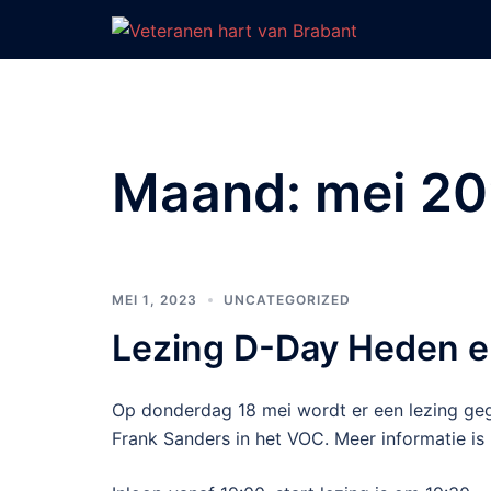
Ga
naar
de
inhoud
Maand:
mei 2
MEI 1, 2023
UNCATEGORIZED
Lezing D-Day Heden e
Op donderdag 18 mei wordt er een lezing ge
Frank Sanders in het VOC. Meer informatie is