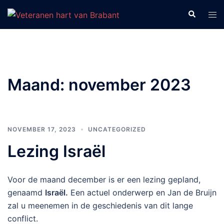
Ga
Zoeken
Tog
naar
men
de
inhoud
Maand:
november 2023
NOVEMBER 17, 2023
UNCATEGORIZED
Lezing Israël
Voor de maand december is er een lezing gepland,
genaamd
Israël.
Een actuel onderwerp en Jan de Bruijn
zal u meenemen in de geschiedenis van dit lange
conflict.